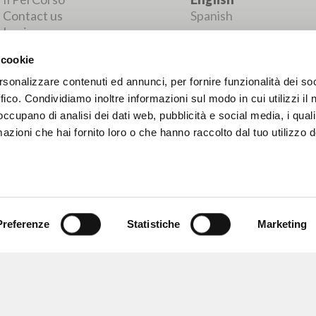
MORE RESULTS
 cookie
rsonalizzare contenuti ed annunci, per fornire funzionalità dei so
ffico. Condividiamo inoltre informazioni sul modo in cui utilizzi il 
 occupano di analisi dei dati web, pubblicità e social media, i qual
azioni che hai fornito loro o che hanno raccolto dal tuo utilizzo d
Preferenze
Statistiche
Marketing
BROWSE
LANGUAGE
Advanced search »
Italian
Il PerCorso
English
Contact us
Spanish