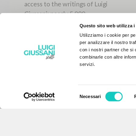
Questo sito web utilizza i
Utilizziamo i cookie per pe
per analizzare il nostro tra
con i nostri partner che si
combinarle con altre inform
servizi.
Selezione
Necessari
del
THE PROJECT
consenso
The portal collects and gives
access to the writings of Luigi
Giussani: nearly 5,000