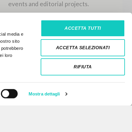
ACCETTA TUTTI
cial media e
nostro sito
ACCETTA SELEZIONATI
i potrebbero
ei loro
RIFIUTA
Mostra dettagli
NEWSLETTER
Get updates on new releases,
events and editorial projects.