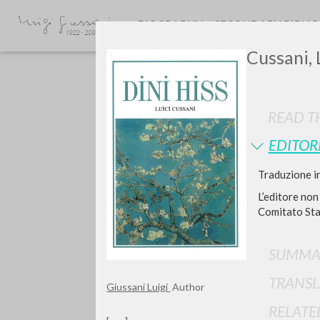
BIOGRAPHY
SECONDARY BIBLI
Cussani, L
READ TH
EDITOR
Traduzione i
GIU
L’editore non
Comitato Stat
SUMMA
TRANSL
Giussani Luigi
Author
RELATE