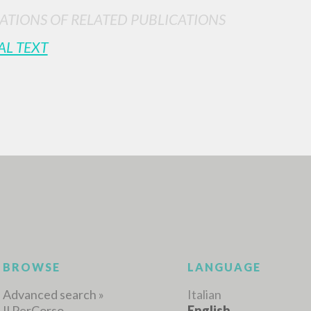
ATIONS OF RELATED PUBLICATIONS
AL TEXT
ADVANCED SEAR
ou want even more precise results? Use the
0
RESULTS FOUND
View details by type
LANGUAGE
AUTHOR
YEAR