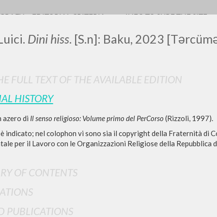
OGRAFY
EDITORIAL CRITERIA
INFO TO SURF THE SITE
uici.
Dini hiss
. [S.n]: Baku, 2023 [Tərcümə
E FULL TEXT OF THE AVAILABLE EDITION
LUIGI
IAL HISTORY
n azero di
Il senso religioso: Volume primo del PerCorso
(Rizzoli, 1997).
SSANI
 è indicato; nel colophon vi sono sia il copyright della Fraternità di 
ale per il Lavoro con le Organizzazioni Religiose della Repubblica de
scritti
RY OF CONTENTS
ATIONS
D PUBLICATIONS