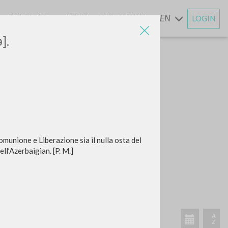
UPDATES
NEWS
CONTACT US
EN
LOGIN
AND
].
Comunione e Liberazione sia il nulla osta del
ll’Azerbaigian. [P. M.]