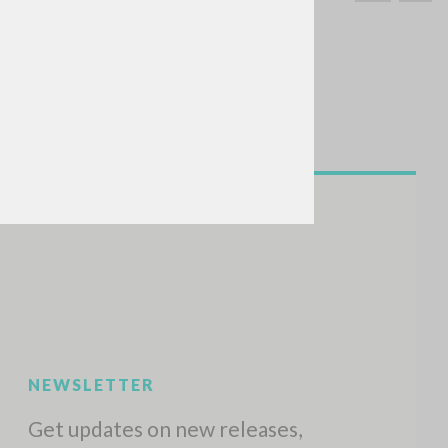
SEARCH
Exact phrase
CH »
RECENT ACTIVITIES
A
Z