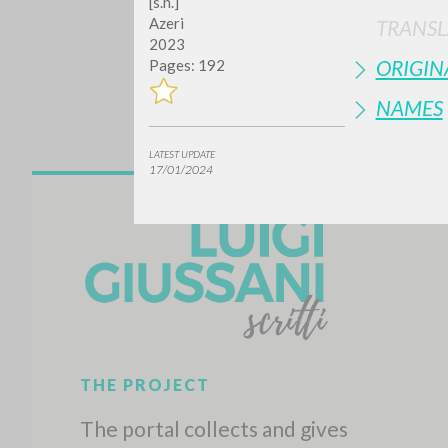
[s.n.]
Azeri
TRANSL
2023
ORIGIN
Pages: 192
NAMES
LATEST UPDATE
17/01/2024
Do y
TYPE OF WORK