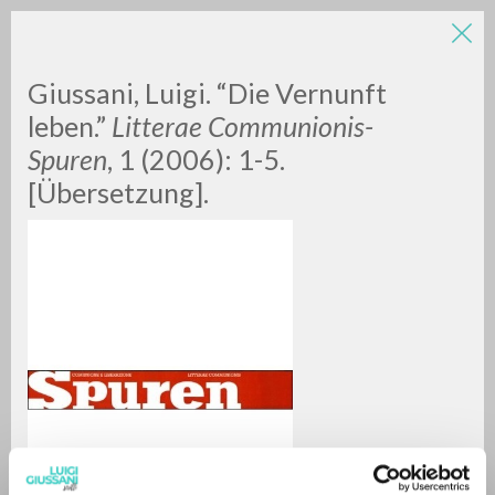
LUIGI
Giussani, Luigi. “Die Vernunft
leben.”
Litterae Communionis-
Spuren
, 1 (2006): 1-5.
GIUSSANI
[Übersetzung].
scritti