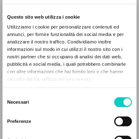
Questo sito web utilizza i cookie
ADVANCED SEARCH »
Utilizziamo i cookie per personalizzare contenuti ed
A
Giussani Luigi
Author
Z
annunci, per fornire funzionalità dei social media e per
analizzare il nostro traffico. Condividiamo inoltre
0
RESULTS FOUND
German
informazioni sul modo in cui utilizzi il nostro sito con i
Litterae Communionis-Spuren
nostri partner che si occupano di analisi dei dati web,
2006
pubblicità e social media, i quali potrebbero combinarle
Pages: 5
con altre informazioni che hai fornito loro o che hanno
raccolto dal tuo utilizzo dei loro servizi.
MORE RESULTS
LATEST UPDATE
Selezione
11/01/2024
Necessari
del
consenso
Preferenze
READ THE FULL TEXT OF THE AVAILABLE
EDITION