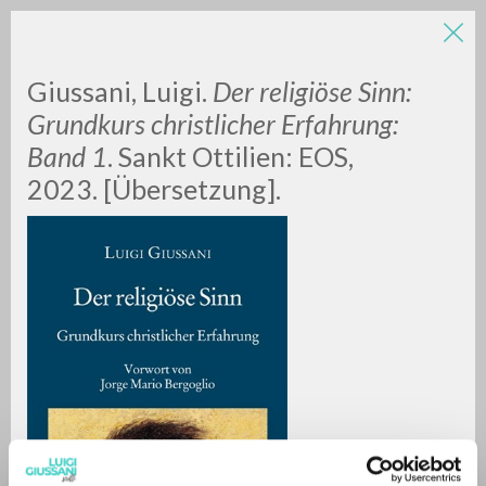
LUIGI
Giussani, Luigi.
Der religiöse Sinn:
Grundkurs christlicher Erfahrung:
Band 1
. Sankt Ottilien: EOS,
GIUSSANI
2023. [Übersetzung].
scritti