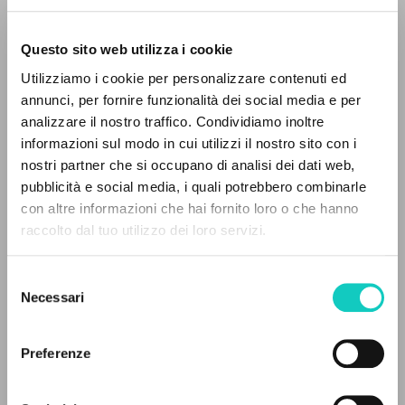
Questo sito web utilizza i cookie
ADVANCED SEARCH »
Utilizziamo i cookie per personalizzare contenuti ed
A
Z
annunci, per fornire funzionalità dei social media e per
analizzare il nostro traffico. Condividiamo inoltre
0
RESULTS FOUND
informazioni sul modo in cui utilizzi il nostro sito con i
Bergoglio Jorge Mario
Preface
nostri partner che si occupano di analisi dei dati web,
Giussani Luigi
Author
pubblicità e social media, i quali potrebbero combinarle
Scholz Cristoph
Translator
con altre informazioni che hai fornito loro o che hanno
raccolto dal tuo utilizzo dei loro servizi.
MORE RESULTS
EOS
German
Selezione
2023
Necessari
del
Pages: 248
consenso
Preferenze
LATEST UPDATE
17/01/2024