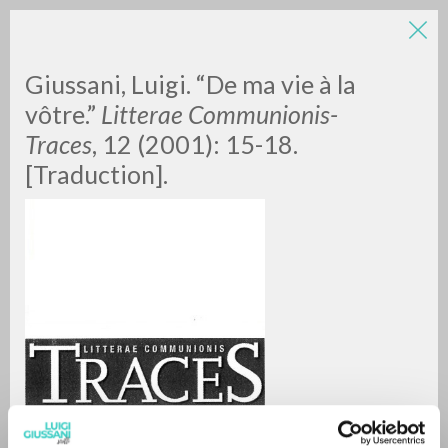
LUIGI
Giussani, Luigi. “De ma vie à la
vôtre.”
Litterae Communionis-
Traces
, 12 (2001): 15-18.
GIUSSANI
[Traduction].
scritti