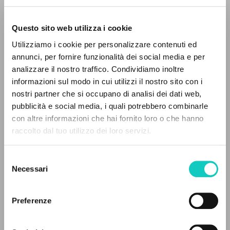
Questo sito web utilizza i cookie
ADVANCED SEARCH »
Utilizziamo i cookie per personalizzare contenuti ed
A
Z
annunci, per fornire funzionalità dei social media e per
analizzare il nostro traffico. Condividiamo inoltre
Giussani Luigi
Author
0
RESULTS FOUND
informazioni sul modo in cui utilizzi il nostro sito con i
nostri partner che si occupano di analisi dei dati web,
French
pubblicità e social media, i quali potrebbero combinarle
Litterae Communionis-Traces
con altre informazioni che hai fornito loro o che hanno
2001
Pages: 4
raccolto dal tuo utilizzo dei loro servizi.
MORE RESULTS
Selezione
Necessari
del
LATEST UPDATE
consenso
28/04/2020
Preferenze