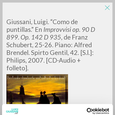
Giussani, Luigi. “Como de
puntillas.” En
Improvvisi op. 90 D
899. Op. 142 D 935
, de Franz
Schubert, 25-26. Piano: Alfred
A
Z
Brendel. Spirto Gentil, 42. [S.l.]:
Philips, 2007. [CD-Audio +
0
RESULTS FOUND
folleto].
MORE RESULTS