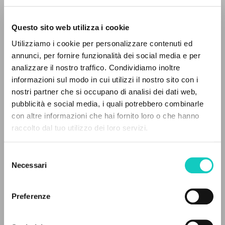
Questo sito web utilizza i cookie
Utilizziamo i cookie per personalizzare contenuti ed
annunci, per fornire funzionalità dei social media e per
Giussani Luigi
Author
THE PROJECT
analizzare il nostro traffico. Condividiamo inoltre
Schubert Franz
Composer
informazioni sul modo in cui utilizzi il nostro sito con i
The portal collects and gives access to the
nostri partner che si occupano di analisi dei dati web,
PHILIPS
writings of Luigi Giussani: nearly 5,000
pubblicità e social media, i quali potrebbero combinarle
Spanish
bibliographic references, full texts in 5
con altre informazioni che hai fornito loro o che hanno
2007
languages, and dedicated thematic sections.
raccolto dal tuo utilizzo dei loro servizi.
Pages: 2
Selezione
BROWSE
Necessari
del
LATEST UPDATE
consenso
Advanced search »
28/05/2025
Il PerCorso
Preferenze
Contact us
Login