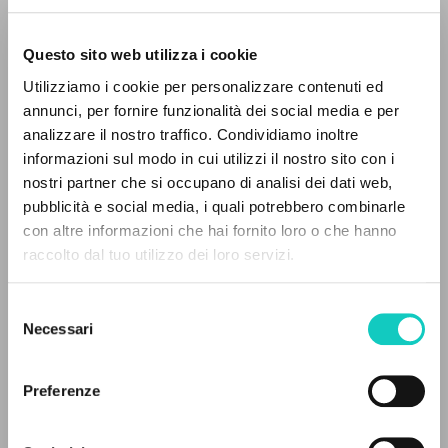
Questo sito web utilizza i cookie
ADVANCED SEARCH »
Utilizziamo i cookie per personalizzare contenuti ed
A
Z
annunci, per fornire funzionalità dei social media e per
analizzare il nostro traffico. Condividiamo inoltre
0
RESULTS FOUND
Beethoven Ludwig van
Composer
informazioni sul modo in cui utilizzi il nostro sito con i
Giussani Luigi
Author
nostri partner che si occupano di analisi dei dati web,
pubblicità e social media, i quali potrebbero combinarle
PHILIPS
con altre informazioni che hai fornito loro o che hanno
Italian
raccolto dal tuo utilizzo dei loro servizi.
MORE RESULTS
1999
Pages: 2
Selezione
Necessari
del
consenso
LATEST UPDATE
Preferenze
28/05/2025