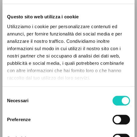
Questo sito web utilizza i cookie
ADVANCED SEARCH »
Utilizziamo i cookie per personalizzare contenuti ed
A
Z
annunci, per fornire funzionalità dei social media e per
analizzare il nostro traffico. Condividiamo inoltre
0
RESULTS FOUND
informazioni sul modo in cui utilizzi il nostro sito con i
nostri partner che si occupano di analisi dei dati web,
Carrón Julián
Author
pubblicità e social media, i quali potrebbero combinarle
Giussani Luigi
Author
con altre informazioni che hai fornito loro o che hanno
raccolto dal tuo utilizzo dei loro servizi.
MORE RESULTS
Fraternità di Comunione e Liberazione
Russian
2023
Selezione
Pages: 10
Necessari
del
consenso
Preferenze
LATEST UPDATE
12/12/2024