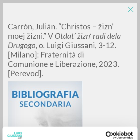
LUIGI
Carrón, Julián. “Christos – žizn’
moej žizni.” V
Otdat’ žizn’ radi dela
Drugogo
, o. Luigi Giussani, 3-12.
GIUSSANI
[Milano]: Fraternità di
Comunione e Liberazione, 2023.
scritti
[Perevod].