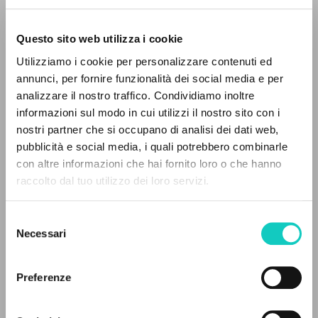
Questo sito web utilizza i cookie
ADVANCED SEARCH »
Utilizziamo i cookie per personalizzare contenuti ed
A
Z
annunci, per fornire funzionalità dei social media e per
analizzare il nostro traffico. Condividiamo inoltre
Giussani Luigi
Author
0
RESULTS FOUND
informazioni sul modo in cui utilizzi il nostro sito con i
nostri partner che si occupano di analisi dei dati web,
Russian
pubblicità e social media, i quali potrebbero combinarle
Litterae Communionis-Sled
con altre informazioni che hai fornito loro o che hanno
2002
Pages: 4
raccolto dal tuo utilizzo dei loro servizi.
MORE RESULTS
Selezione
Necessari
del
LATEST UPDATE
consenso
10/07/2020
Preferenze