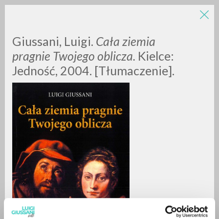
Giussani, Luigi.
Cała ziemia
pragnie Twojego oblicza.
Kielce:
Jedność, 2004. [Tłumaczenie].
ADVANCED SEARCH »
A
Z
0
RESULTS FOUND
MORE RESULTS