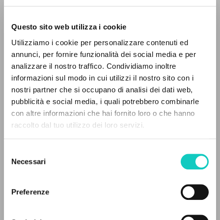
Questo sito web utilizza i cookie
Utilizziamo i cookie per personalizzare contenuti ed
Chodyniecki Dariusz
Translator
annunci, per fornire funzionalità dei social media e per
Di Gioia Milene
Introduction
analizzare il nostro traffico. Condividiamo inoltre
Giussani Luigi
Author
informazioni sul modo in cui utilizzi il nostro sito con i
nostri partner che si occupano di analisi dei dati web,
Jednosc
pubblicità e social media, i quali potrebbero combinarle
Polish
THE PROJECT
con altre informazioni che hai fornito loro o che hanno
2004
raccolto dal tuo utilizzo dei loro servizi.
Pages: 200
The portal collects and gives access to the
writings of Luigi Giussani: nearly 5,000
Selezione
bibliographic references, full texts in 5
Necessari
del
languages, and dedicated thematic sections.
LATEST UPDATE
consenso
12/02/2025
Preferenze
BROWSE