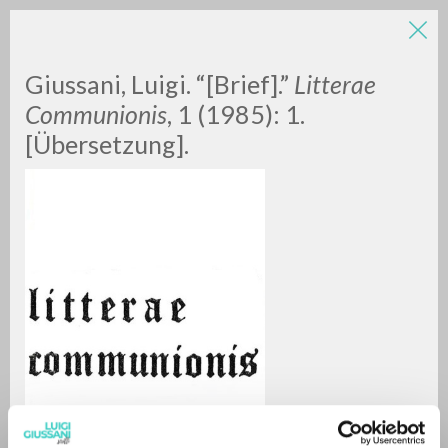
LUIGI
Giussani, Luigi. “[Brief].”
Litterae
Communionis
, 1 (1985): 1.
[Übersetzung].
GIUSSANI
scritti