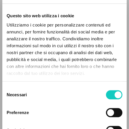
Questo sito web utilizza i cookie
ADVANCED SEARCH »
Utilizziamo i cookie per personalizzare contenuti ed
A
Z
annunci, per fornire funzionalità dei social media e per
Giussani Luigi
Author
analizzare il nostro traffico. Condividiamo inoltre
0
RESULTS FOUND
informazioni sul modo in cui utilizzi il nostro sito con i
German
Litterae Communionis
nostri partner che si occupano di analisi dei dati web,
1985
pubblicità e social media, i quali potrebbero combinarle
Pages: 1
con altre informazioni che hai fornito loro o che hanno
raccolto dal tuo utilizzo dei loro servizi.
MORE RESULTS
Selezione
LATEST UPDATE
16/06/2021
Necessari
del
consenso
Preferenze
READ THE FULL TEXT OF THE AVAILABLE
EDITION