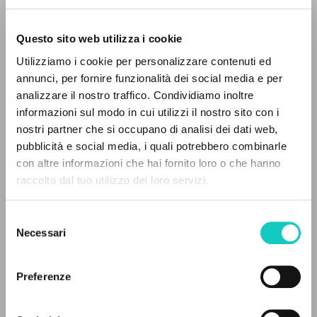
Questo sito web utilizza i cookie
ADVANCED SEARCH »
Utilizziamo i cookie per personalizzare contenuti ed
A
Z
annunci, per fornire funzionalità dei social media e per
analizzare il nostro traffico. Condividiamo inoltre
0
RESULTS FOUND
informazioni sul modo in cui utilizzi il nostro sito con i
nostri partner che si occupano di analisi dei dati web,
pubblicità e social media, i quali potrebbero combinarle
con altre informazioni che hai fornito loro o che hanno
raccolto dal tuo utilizzo dei loro servizi.
MORE RESULTS
Selezione
Giussani Luigi
Author
Necessari
del
consenso
Polish
Litterae Communionis-Ślady
Preferenze
2020
Pages: 5