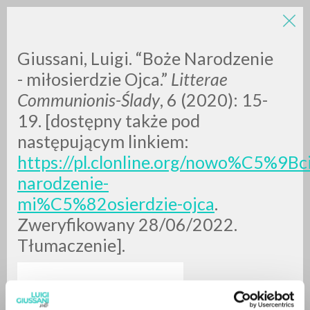
LUIGI
Giussani, Luigi. “Boże Narodzenie
- miłosierdzie Ojca.”
Litterae
Communionis-Ślady
, 6 (2020): 15-
GIUSSANI
19. [dostępny także pod
następującym linkiem:
scritti
https://pl.clonline.org/nowo%C5%
narodzenie-
mi%C5%82osierdzie-ojca
.
Zweryfikowany 28/06/2022.
Tłumaczenie].