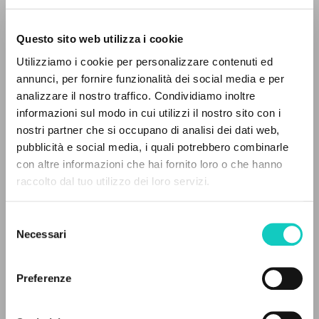
Questo sito web utilizza i cookie
Utilizziamo i cookie per personalizzare contenuti ed
annunci, per fornire funzionalità dei social media e per
Giussani Luigi
Author
analizzare il nostro traffico. Condividiamo inoltre
informazioni sul modo in cui utilizzi il nostro sito con i
Italian
nostri partner che si occupano di analisi dei dati web,
Litterae Communionis-Tracce
pubblicità e social media, i quali potrebbero combinarle
2002
THE PROJECT
con altre informazioni che hai fornito loro o che hanno
Pages: 1
raccolto dal tuo utilizzo dei loro servizi.
The portal collects and gives access to the
writings of Luigi Giussani: nearly 5,000
Selezione
bibliographic references, full texts in 5
LATEST UPDATE
Necessari
del
29/03/2018
languages, and dedicated thematic sections.
consenso
Preferenze
BROWSE
FULL TEXT