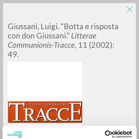
Giussani, Luigi. “Botta e risposta
con don Giussani.”
Litterae
Communionis-Tracce
, 11 (2002):
49.
ADVANCED SEARCH »
A
Z
0
RESULTS FOUND
MORE RESULTS