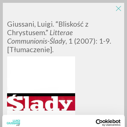
LUIGI
Giussani, Luigi. “Bliskość z
Chrystusem.”
Litterae
Communionis-
Ślady
, 1 (2007): 1-9.
GIUSSANI
[Tłumaczenie].
scritti