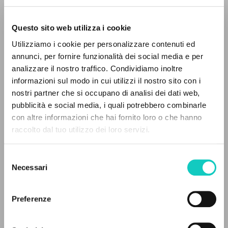
Questo sito web utilizza i cookie
ADVANCED SEARCH »
Utilizziamo i cookie per personalizzare contenuti ed
A
Z
annunci, per fornire funzionalità dei social media e per
analizzare il nostro traffico. Condividiamo inoltre
Giussani Luigi
Author
0
RESULTS FOUND
informazioni sul modo in cui utilizzi il nostro sito con i
nostri partner che si occupano di analisi dei dati web,
Polish
pubblicità e social media, i quali potrebbero combinarle
Litterae Communionis-Ślady
con altre informazioni che hai fornito loro o che hanno
2007
Pages: 9
raccolto dal tuo utilizzo dei loro servizi.
MORE RESULTS
Selezione
Necessari
del
LATEST UPDATE
consenso
04/05/2020
Preferenze