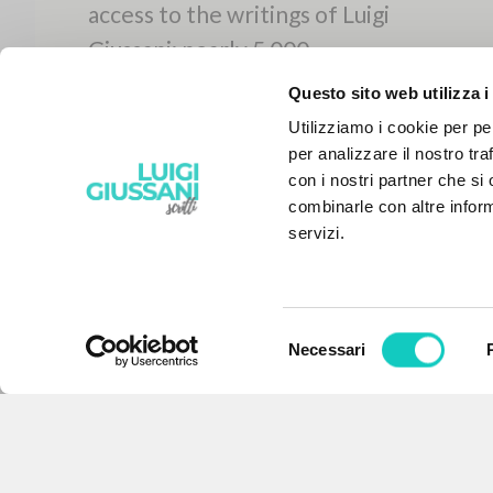
Questo sito web utilizza i
Utilizziamo i cookie per pe
per analizzare il nostro tra
con i nostri partner che si
combinarle con altre inform
servizi.
Selezione
Necessari
del
THE PROJECT
consenso
The portal collects and gives
access to the writings of Luigi
Giussani: nearly 5,000