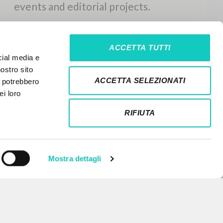
ACCETTA TUTTI
cial media e
nostro sito
ACCETTA SELEZIONATI
i potrebbero
ei loro
RIFIUTA
Mostra dettagli
NEWSLETTER
Get updates on new releases,
events and editorial projects.