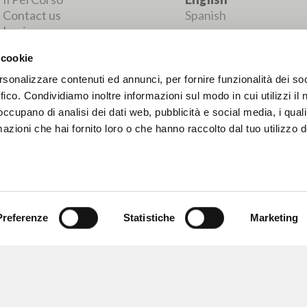
MORE RESULTS
 cookie
rsonalizzare contenuti ed annunci, per fornire funzionalità dei so
ffico. Condividiamo inoltre informazioni sul modo in cui utilizzi il 
 occupano di analisi dei dati web, pubblicità e social media, i qual
azioni che hai fornito loro o che hanno raccolto dal tuo utilizzo d
Preferenze
Statistiche
Marketing
BROWSE
LANGUAGE
Advanced search »
Italian
Il PerCorso
English
Contact us
Spanish