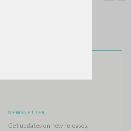
SEARCH
Exact phrase
CH »
RECENT ACTIVITIES
A
Z