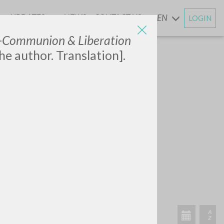
UPDATES
NEWS
CONTACT US
EN
LOGIN
AND
-Communion & Liberation
he author. Translation].