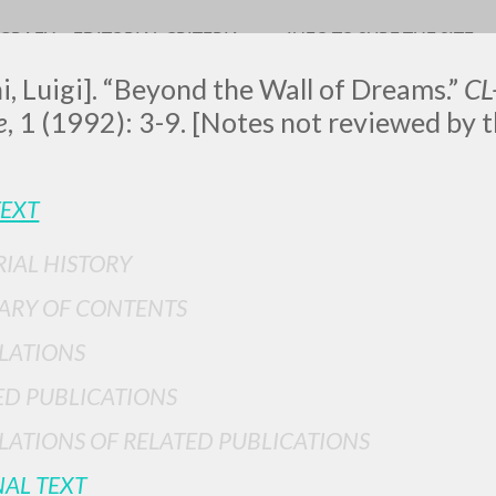
OGRAFY
EDITORIAL CRITERIA
INFO TO SURF THE SITE
i, Luigi]. “Beyond the Wall of Dreams.”
CL
e
,
1 (1992): 3-9. [Notes not reviewed by t
LUIGI
TEXT
RIAL HISTORY
SSANI
RY OF CONTENTS
scritti
LATIONS
ED PUBLICATIONS
LATIONS OF RELATED PUBLICATIONS
NAL TEXT