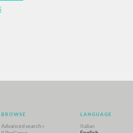
S
ADVANCED SEAR
ou want even more precise results? Use the
0
RESULTS FOUND
View details by type
LANGUAGE
AUTHOR
YEAR