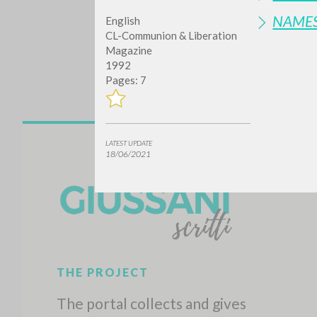
NAME
English
CL-Communion & Liberation
Magazine
1992
Pages: 7
Do y
LATEST UPDATE
18/06/2021
TYPE OF WORK