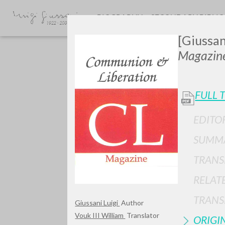
BIOGRAPHY
SECONDARY BIBLI
[Giussan
Magazin
FULL 
EDITO
GIU
SUMMA
TRANS
RELAT
TRANS
Giussani Luigi
Author
Vouk III William
Translator
ORIGI