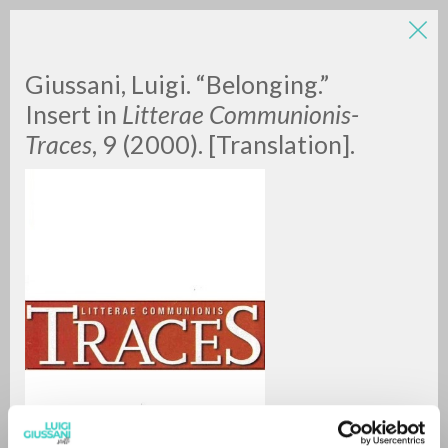
LUIGI
Giussani, Luigi. “Belonging.”
Insert in
Litterae Communionis-
Traces
, 9 (2000). [Translation].
GIUSSANI
scritti