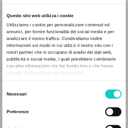
Questo sito web utilizza i cookie
ADVANCED SEARCH »
Utilizziamo i cookie per personalizzare contenuti ed
A
Z
annunci, per fornire funzionalità dei social media e per
Giussani Luigi
Author
analizzare il nostro traffico. Condividiamo inoltre
0
RESULTS FOUND
informazioni sul modo in cui utilizzi il nostro sito con i
English
Litterae Communionis-Traces
nostri partner che si occupano di analisi dei dati web,
2000
pubblicità e social media, i quali potrebbero combinarle
Pages: 4
con altre informazioni che hai fornito loro o che hanno
raccolto dal tuo utilizzo dei loro servizi.
MORE RESULTS
Selezione
LATEST UPDATE
31/10/2019
Necessari
del
consenso
Preferenze
FULL TEXT