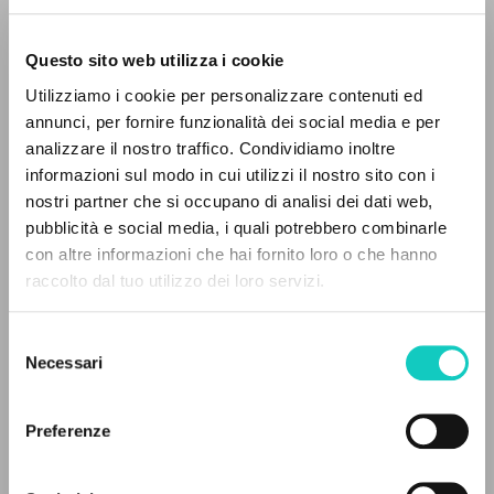
Questo sito web utilizza i cookie
ADVANCED SEARCH »
Utilizziamo i cookie per personalizzare contenuti ed
A
Z
annunci, per fornire funzionalità dei social media e per
analizzare il nostro traffico. Condividiamo inoltre
0
RESULTS FOUND
Giussani Luigi
Author
informazioni sul modo in cui utilizzi il nostro sito con i
nostri partner che si occupano di analisi dei dati web,
Fraternità di Comunione e Liberazione
pubblicità e social media, i quali potrebbero combinarle
Portuguese
con altre informazioni che hai fornito loro o che hanno
clonline.org
raccolto dal tuo utilizzo dei loro servizi.
MORE RESULTS
2020
Pages: 2
Selezione
Necessari
del
consenso
LATEST UPDATE
21/11/2024
Preferenze