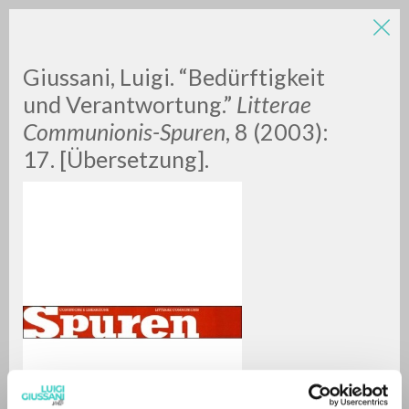
Giussani, Luigi. “Bedürftigkeit
und Verantwortung.”
Litterae
Communionis-Spuren
, 8 (2003):
17. [Übersetzung].
ADVANCED SEARCH »
A
Z
0
RESULTS FOUND
MORE RESULTS