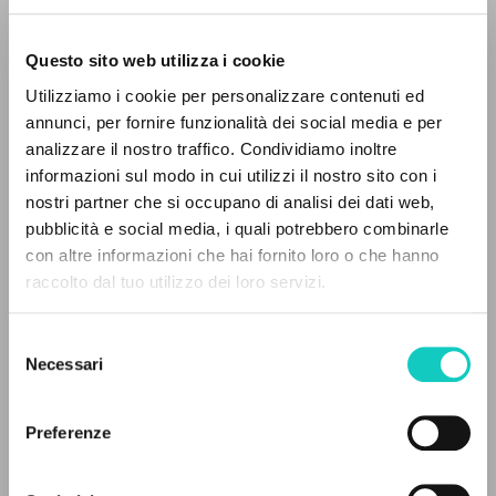
Questo sito web utilizza i cookie
Utilizziamo i cookie per personalizzare contenuti ed
Giussani Luigi
Author
annunci, per fornire funzionalità dei social media e per
analizzare il nostro traffico. Condividiamo inoltre
German
informazioni sul modo in cui utilizzi il nostro sito con i
Litterae Communionis-Spuren
nostri partner che si occupano di analisi dei dati web,
2003
pubblicità e social media, i quali potrebbero combinarle
Pages: 1
THE PROJECT
con altre informazioni che hai fornito loro o che hanno
raccolto dal tuo utilizzo dei loro servizi.
The portal collects and gives access to the
writings of Luigi Giussani: nearly 5,000
LATEST UPDATE
Selezione
26/02/2020
bibliographic references, full texts in 5
Necessari
del
languages, and dedicated thematic sections.
consenso
Preferenze
READ THE FULL TEXT OF THE AVAILABLE
BROWSE
EDITION