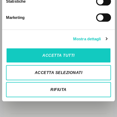
Statistiche
Advanced search »
EDITORIAL HISTORY
Il PerCorso
Contact us
SUMMARY OF CONTENTS
Marketing
Login
TRANSLATIONS
RELATED PUBLICATIONS
LANGUAGE
Mostra dettagli
TRANSLATIONS OF RELATED
Italian
English
Spanish
PUBLICATIONS
ACCETTA TUTTI
ORIGINAL TEXT
NEWSLETTER
ACCETTA SELEZIONATI
NAMES
Get updates on new releases, events and
editorial projects.
RIFIUTA
Subscribe