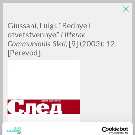
LUIGI
Giussani, Luigi. “Bednye i
otvetstvennye.”
Litterae
Communionis-Sled
, [9] (2003): 12.
GIUSSANI
[Perevod].
scritti