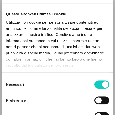
Questo sito web utilizza i cookie
ADVANCED SEARCH »
Utilizziamo i cookie per personalizzare contenuti ed
A
Z
annunci, per fornire funzionalità dei social media e per
analizzare il nostro traffico. Condividiamo inoltre
Giussani Luigi
Author
0
RESULTS FOUND
informazioni sul modo in cui utilizzi il nostro sito con i
nostri partner che si occupano di analisi dei dati web,
Russian
pubblicità e social media, i quali potrebbero combinarle
Litterae Communionis-Sled
con altre informazioni che hai fornito loro o che hanno
2003
Pages: 1
raccolto dal tuo utilizzo dei loro servizi.
MORE RESULTS
Selezione
Necessari
del
LATEST UPDATE
consenso
09/04/2020
Preferenze