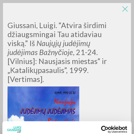
LUIGI
Giussani, Luigi. “Atvira širdimi
džiaugsmingai Tau atidaviau
viską.”
Iš
Naujųjų judėjimų
GIUSSANI
judėjimas Bažnyčioje
, 21-24.
[Vilnius]: Nausjasis miestas” ir
scritti
„Katalikųpasaulis”, 1999.
[Vertimas].