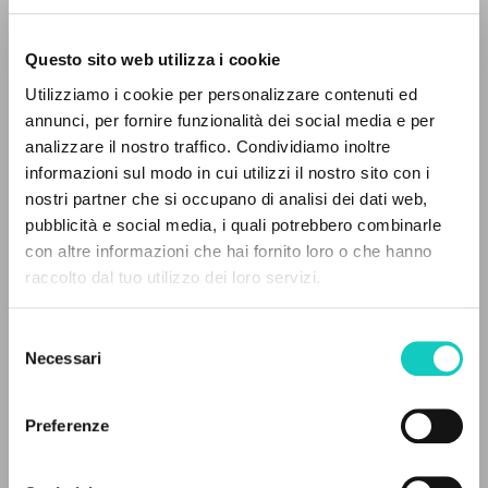
Questo sito web utilizza i cookie
ADVANCED SEARCH »
Utilizziamo i cookie per personalizzare contenuti ed
A
Z
annunci, per fornire funzionalità dei social media e per
analizzare il nostro traffico. Condividiamo inoltre
0
RESULTS FOUND
informazioni sul modo in cui utilizzi il nostro sito con i
nostri partner che si occupano di analisi dei dati web,
pubblicità e social media, i quali potrebbero combinarle
Giussani Luigi
Author
con altre informazioni che hai fornito loro o che hanno
raccolto dal tuo utilizzo dei loro servizi.
MORE RESULTS
„Nausjasis miestas” ir „Katalikų pasaulis”
Lithuanian
Selezione
1999
Necessari
del
Pages: 4
consenso
Preferenze
LATEST UPDATE
29/11/2023