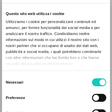
Questo sito web utilizza i cookie
Beethoven Ludwig van
Composer
Utilizziamo i cookie per personalizzare contenuti ed
Giussani Luigi
Author
annunci, per fornire funzionalità dei social media e per
analizzare il nostro traffico. Condividiamo inoltre
DECCA
informazioni sul modo in cui utilizzi il nostro sito con i
English
nostri partner che si occupano di analisi dei dati web,
2002
pubblicità e social media, i quali potrebbero combinarle
Pages: 2
THE PROJECT
con altre informazioni che hai fornito loro o che hanno
raccolto dal tuo utilizzo dei loro servizi.
The portal collects and gives access to the
writings of Luigi Giussani: nearly 5,000
Selezione
LATEST UPDATE
bibliographic references, full texts in 5
21/05/2025
Necessari
del
languages, and dedicated thematic sections.
consenso
Preferenze
BROWSE
READ THE FULL TEXT OF THE AVAILABLE