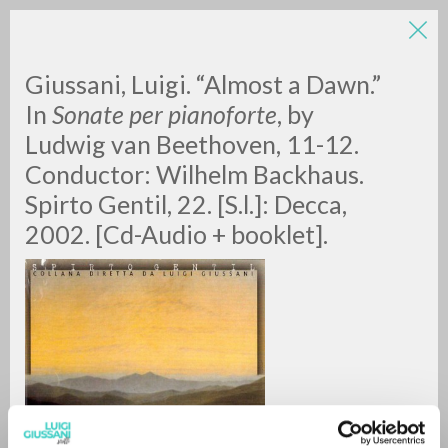
Giussani, Luigi. “Almost a Dawn.”
In
Sonate per pianoforte
, by
Ludwig van Beethoven, 11-12.
Conductor: Wilhelm Backhaus.
Spirto Gentil, 22. [S.l.]: Decca,
2002. [Cd-Audio + booklet].
ADVANCED SEARCH »
A
Z
0
RESULTS FOUND
MORE RESULTS