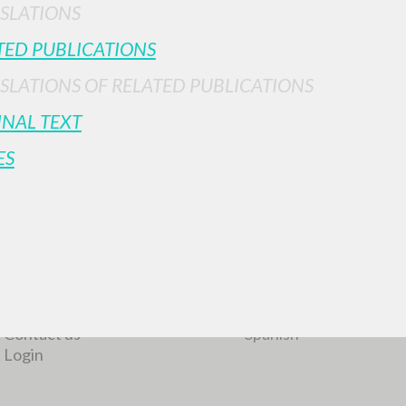
SLATIONS
TED PUBLICATIONS
SLATIONS OF RELATED PUBLICATIONS
MORE RESULTS
INAL TEXT
ES
BROWSE
LANGUAGE
Advanced search »
Italian
Il PerCorso
English