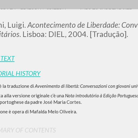
OGRAFY
EDITORIAL CRITERIA
INFO TO SURF THE SITE
i, Luigi.
Acontecimento de Liberdade: Conv
itários
. Lisboa: DIEL, 2004. [Tradução].
 TEXT
ORIAL HISTORY
ADVANCED SEAR
ou want even more precise results? Use the
è la traduzione di
Avvenimento di libertà: Conversazioni con giovani univ
0
RESULTS FOUND
a alla versione originale c’è una
Nota introdutória à Edição Portugues
e portoghese da padre José Maria Cortes.
View details by type
ione è opera di Mafalda Melo Oliveira.
LANGUAGE
AUTHOR
YEAR
ARY OF CONTENTS