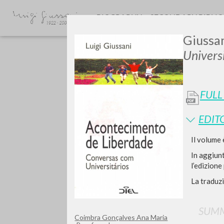
BIOGRAPHY
SECONDARY BIBLI
Giussan
Univers
FULL
EDIT
Do y
Il volume 
In aggiunt
l’edizion
La traduz
TYPE OF WORK
SUMM
Coimbra Gonçalves Ana Maria