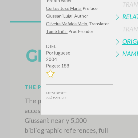
Proof-reader
TRAN
Cortes José Maria
Preface
RELA
Giussani Luigi
Author
Oliveira Mafalda Melo
Translator
TRAN
Tomé Inês
Proof-reader
ORIG
DIEL
NAM
Portuguese
2004
Pages: 188
LATEST UPDATE
23/06/2023
THE PROJECT
The portal collects and gives