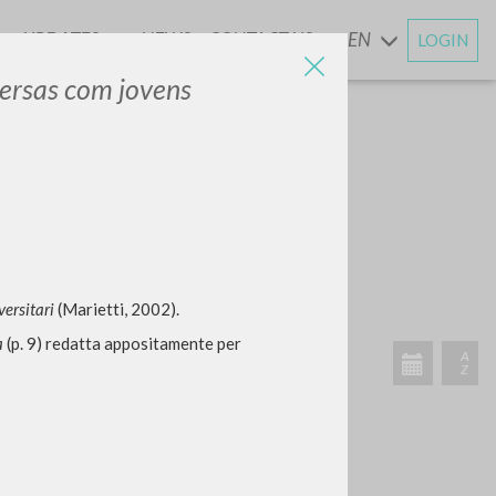
UPDATES
NEWS
CONTACT US
EN
LOGIN
AND
ersas com jovens
SEARCH
Exact phrase
CH »
ersitari
(Marietti, 2002).
a
(p. 9) redatta appositamente per
RECENT ACTIVITIES
A
Z