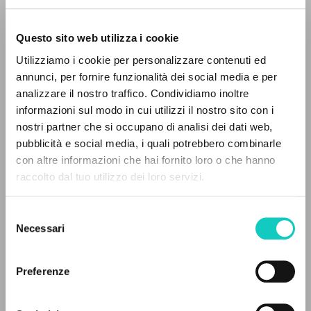
Questo sito web utilizza i cookie
Utilizziamo i cookie per personalizzare contenuti ed
annunci, per fornire funzionalità dei social media e per
analizzare il nostro traffico. Condividiamo inoltre
Giussani Luigi
Author
informazioni sul modo in cui utilizzi il nostro sito con i
nostri partner che si occupano di analisi dei dati web,
Portoghese BR
pubblicità e social media, i quali potrebbero combinarle
Litterae Communionis-Passos edição brasileira
con altre informazioni che hai fornito loro o che hanno
2006
Pages: 5
raccolto dal tuo utilizzo dei loro servizi.
ADVANCED SEARCH »
Selezione
A
Z
Necessari
del
LATEST UPDATE
consenso
26/09/2023
0
RESULTS FOUND
Preferenze