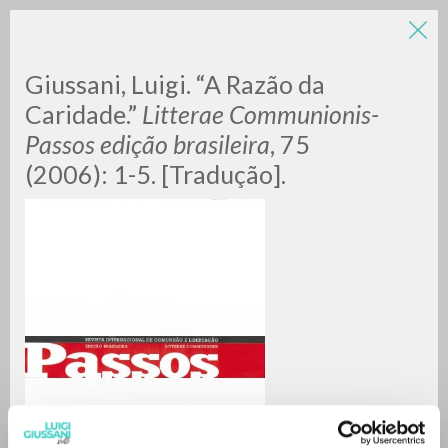
LUIGI
Giussani, Luigi. “A Razão da
Caridade.”
Litterae Communionis-
GIUSSANI
Passos edição brasileira
, 75
(2006): 1-5. [Tradução].
scritti