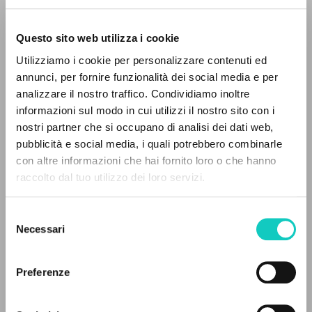
Questo sito web utilizza i cookie
ADVANCED SEARCH »
Utilizziamo i cookie per personalizzare contenuti ed
A
Z
annunci, per fornire funzionalità dei social media e per
analizzare il nostro traffico. Condividiamo inoltre
Giussani Luigi
Author
0
RESULTS FOUND
informazioni sul modo in cui utilizzi il nostro sito con i
nostri partner che si occupano di analisi dei dati web,
English
CL-Communion & Liberation Magazine
pubblicità e social media, i quali potrebbero combinarle
1989
con altre informazioni che hai fornito loro o che hanno
Pages: 1
raccolto dal tuo utilizzo dei loro servizi.
MORE RESULTS
Selezione
Necessari
del
LATEST UPDATE
12/02/2024
consenso
Preferenze