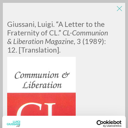
LUIGI
Giussani, Luigi. “A Letter to the
Fraternity of CL.”
CL-Communion
& Liberation Magazine
,
3 (1989):
GIUSSANI
12. [Translation].
scritti