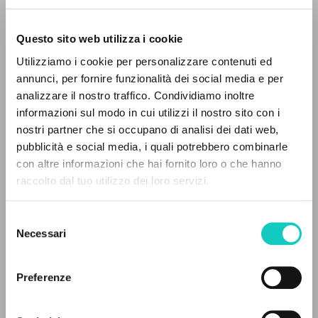
Questo sito web utilizza i cookie
ADVANCED SEARCH »
Utilizziamo i cookie per personalizzare contenuti ed
A
Z
annunci, per fornire funzionalità dei social media e per
analizzare il nostro traffico. Condividiamo inoltre
0
RESULTS FOUND
informazioni sul modo in cui utilizzi il nostro sito con i
nostri partner che si occupano di analisi dei dati web,
Giussani Luigi
Author
pubblicità e social media, i quali potrebbero combinarle
con altre informazioni che hai fornito loro o che hanno
English
raccolto dal tuo utilizzo dei loro servizi.
Litterae Communionis Newsletter
MORE RESULTS
1997
Pages: 2
Selezione
Necessari
del
consenso
LATEST UPDATE
Preferenze
22/06/2021