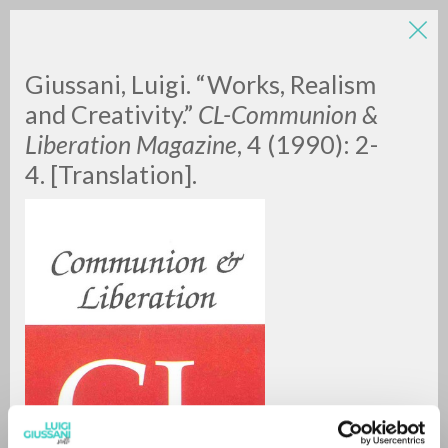
Giussani, Luigi. “Works, Realism
and Creativity.”
CL-Communion &
Liberation Magazine
, 4 (1990): 2-
4. [Translation].
RICERCA AVANZATA »
A
Z
0
DOCUMENTI TROVATI
RISULTATI SUCCESSIVI