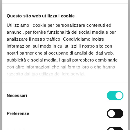
Questo sito web utilizza i cookie
Utilizziamo i cookie per personalizzare contenuti ed
annunci, per fornire funzionalità dei social media e per
analizzare il nostro traffico. Condividiamo inoltre
Giussani Luigi
Autore
informazioni sul modo in cui utilizzi il nostro sito con i
nostri partner che si occupano di analisi dei dati web,
Inglese
CL-Communion & Liberation Magazine
pubblicità e social media, i quali potrebbero combinarle
1990
IL PROGETTO
con altre informazioni che hai fornito loro o che hanno
Pagine: 3
raccolto dal tuo utilizzo dei loro servizi.
Il portale raccoglie e rende accessibili gli scritti
di Luigi Giussani: quasi 5000 voci bibliografiche,
Selezione
testi integrali in 5 lingue e percorsi tematici
Necessari
del
ULTIMO AGGIORNAMENTO
dedicati.
18/06/2021
consenso
Preferenze
NAVIGA
FULL TEXT