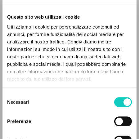
Questo sito web utilizza i cookie
Utilizziamo i cookie per personalizzare contenuti ed
annunci, per fornire funzionalità dei social media e per
IL PROGETTO
analizzare il nostro traffico. Condividiamo inoltre
informazioni sul modo in cui utilizzi il nostro sito con i
Giussani Luigi
Autore
Il portale raccoglie e rende accessibili gli scritti
nostri partner che si occupano di analisi dei dati web,
Szymkowiak Mary
Traduttore
di Luigi Giussani: quasi 5000 voci bibliografiche,
pubblicità e social media, i quali potrebbero combinarle
testi integrali in 5 lingue e percorsi tematici
con altre informazioni che hai fornito loro o che hanno
Inglese
dedicati.
raccolto dal tuo utilizzo dei loro servizi.
CL Newsletter
1987
Pagine: 5
Selezione
NAVIGA
Necessari
del
consenso
Ricerca avanzata »
Il PerCorso
Preferenze
ULTIMO AGGIORNAMENTO
Contatti
22/12/2021
Login