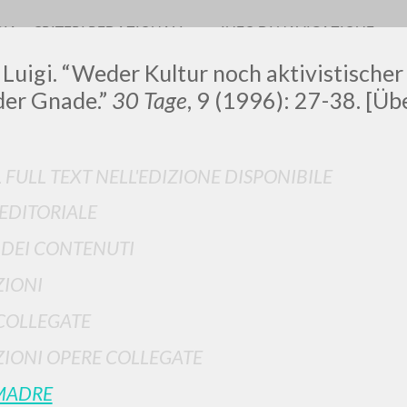
RIA
CRITERI REDAZIONALI
INFO DI NAVIGAZIONE
 Luigi. “Weder Kultur noch aktivistischer
der Gnade.”
30 Tage
, 9 (1996): 27-38. [Üb
LUIGI
L FULL TEXT NELL'EDIZIONE DISPONIBILE
 EDITORIALE
SSANI
I DEI CONTENUTI
scritti
IONI
COLLEGATE
IONI OPERE COLLEGATE
MADRE