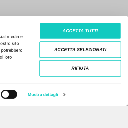
ACCETTA TUTTI
cial media e
nostro sito
ACCETTA SELEZIONATI
i potrebbero
ei loro
RIFIUTA
Mostra dettagli
NEWSLETTER
Ricevi aggiornamenti su nuove
pubblicazioni, eventi e percorsi
editoriali.