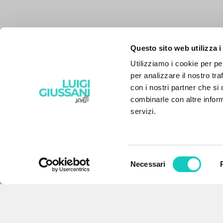
Questo sito web utilizza i
Utilizziamo i cookie per pe
per analizzare il nostro tra
con i nostri partner che si
combinarle con altre inform
servizi.
Selezione
Necessari
IL PROGETTO
del
consenso
Il portale raccoglie e rende
accessibili gli scritti di Luigi
Giussani: quasi 5000 voci