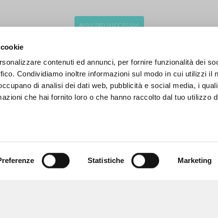
RISULTATI SUCCESSIVI
 cookie
rsonalizzare contenuti ed annunci, per fornire funzionalità dei so
ffico. Condividiamo inoltre informazioni sul modo in cui utilizzi il 
 occupano di analisi dei dati web, pubblicità e social media, i qual
azioni che hai fornito loro o che hanno raccolto dal tuo utilizzo d
Preferenze
Statistiche
Marketing
NAVIGA
LINGUA
Ricerca avanzata »
Italiano
Il PerCorso
Inglese
Contatti
Spagnolo