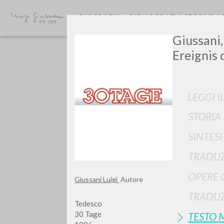
BIOGRAFIA
BIBLIOGRAFIA SECONDA
Giussani,
Ereignis 
LEGGI I
STORIA
GIU
SINTES
TRADUZ
OPERE 
Giussani Luigi
Autore
TRADUZ
Tedesco
30 Tage
TESTO 