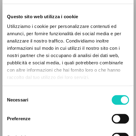
Questo sito web utilizza i cookie
RICERCA AVANZATA »
Utilizziamo i cookie per personalizzare contenuti ed
A
Z
annunci, per fornire funzionalità dei social media e per
analizzare il nostro traffico. Condividiamo inoltre
0
DOCUMENTI TROVATI
Giussani Luigi
Autore
informazioni sul modo in cui utilizzi il nostro sito con i
Peeters Michiel
Traduttore
nostri partner che si occupano di analisi dei dati web,
Roegiers Klaartje
Traduttore
pubblicità e social media, i quali potrebbero combinarle
con altre informazioni che hai fornito loro o che hanno
Uitgeverij Betsaida
raccolto dal tuo utilizzo dei loro servizi.
RISULTATI SUCCESSIVI
Olandese
2019
Selezione
Necessari
del
consenso
ULTIMO AGGIORNAMENTO
Preferenze
05/09/2019