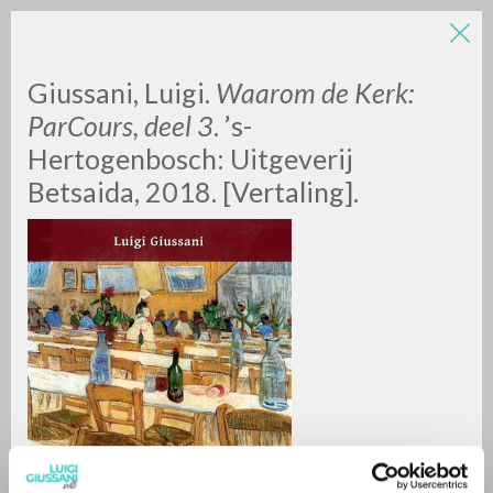
LUIGI
Giussani, Luigi.
Waarom de Kerk:
ParCours, deel 3
. ’s-
Hertogenbosch: Uitgeverij
GIUSSANI
Betsaida, 2018. [Vertaling].
scritti