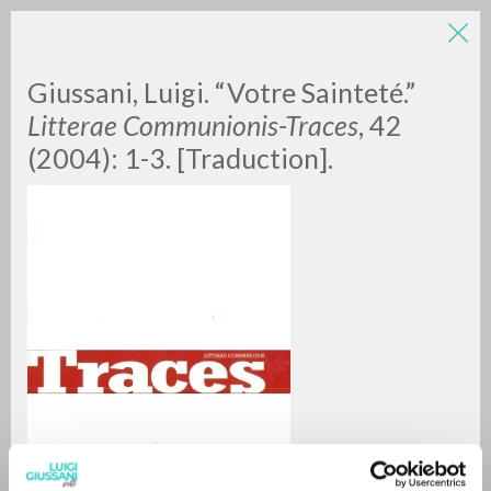
Giussani, Luigi. “Votre Sainteté.”
Litterae Communionis-Traces
, 42
(2004): 1-3. [Traduction].
RICERCA AVANZATA »
A
Z
0
DOCUMENTI TROVATI
RISULTATI SUCCESSIVI