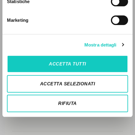
Statistiche
Ricerca avanzata »
Il PerCorso
STORIA EDITORIALE
Contatti
Marketing
SINTESI DEI CONTENUTI
Login
TRADUZIONI
LINGUA
Mostra dettagli
OPERE COLLEGATE
Italiano
Inglese
Spagnolo
TRADUZIONI OPERE COLLEGATE
ACCETTA TUTTI
TESTO MADRE
NEWSLETTER
NOMI
ACCETTA SELEZIONATI
Ricevi aggiornamenti su nuove pubblicazioni,
eventi e percorsi editoriali.
RIFIUTA
Iscriviti