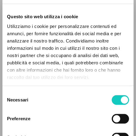
Questo sito web utilizza i cookie
Utilizziamo i cookie per personalizzare contenuti ed
annunci, per fornire funzionalità dei social media e per
Giussani Luigi
Autore
analizzare il nostro traffico. Condividiamo inoltre
informazioni sul modo in cui utilizzi il nostro sito con i
Francese
Litterae Communionis-Traces
nostri partner che si occupano di analisi dei dati web,
2004
pubblicità e social media, i quali potrebbero combinarle
Pagine: 3
IL PROGETTO
con altre informazioni che hai fornito loro o che hanno
raccolto dal tuo utilizzo dei loro servizi.
Il portale raccoglie e rende accessibili gli scritti
di Luigi Giussani: quasi 5000 voci bibliografiche,
Selezione
ULTIMO AGGIORNAMENTO
testi integrali in 5 lingue e percorsi tematici
04/05/2020
Necessari
del
dedicati.
consenso
Preferenze
NAVIGA
LEGGI IL FULL TEXT NELL'EDIZIONE
DISPONIBILE