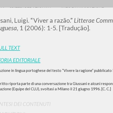
RIA
CRITERI REDAZIONALI
INFO DI NAVIGAZIONE
sani, Luigi. “Viver a razão.”
Litterae Comm
uguesa
, 1 (2006): 1-5. [Tradução].
ULL TEXT
0
DOCUMENTI TROVATI
TORIA EDITORIALE
Visualizza dettagli per tipologia
zione in lingua portoghese del testo “Vivere la ragione” pubblicato
LINGUA
AUTORE
ANNO
ritto riporta parte di una conversazione tra Giussani e alcuni respon
azione (Equipe del CLU), svoltasi a Milano il 21 giugno 1996. [C. C.]
INTESI DEI CONTENUTI
RISULTATI SUCCESSIVI