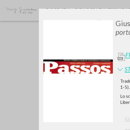
BIOGRAFIA
BIBLIOGRAFIA SECONDA
Gius
port
F
S
TIPOLOGIA OPERA
Tradu
1-5).
Lo sc
Liber
S