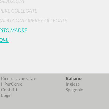
RADUZIONI
PERE COLLEGATE
RADUZIONI OPERE COLLEGATE
ESTO MADRE
OMI
NAVIGA
LINGUA
Ricerca avanzata »
Italiano
Il PerCorso
Inglese
Contatti
Spagnolo
Login