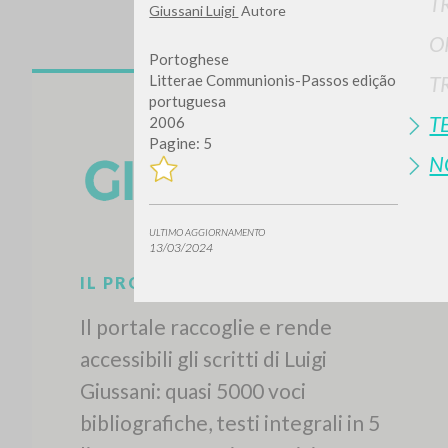
T
Giussani Luigi
Autore
O
Portoghese
Litterae Communionis-Passos edição
T
portuguesa
T
2006
Pagine: 5
N
ULTIMO AGGIORNAMENTO
13/03/2024
IL PROGETTO
Il portale raccoglie e rende
accessibili gli scritti di Luigi
Giussani: quasi 5000 voci
bibliografiche, testi integrali in 5