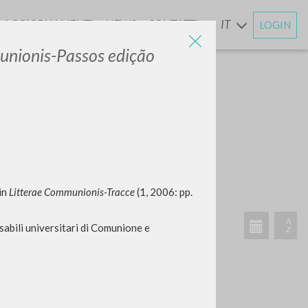
AGGIORNAMENTI
NEWS
CONTATTI
IT
LOGIN
E
unionis-Passos edição
 in
Litterae Communionis-Tracce
ATTIVITÀ RECENTI
(1, 2006: pp.
A
sabili universitari di Comunione e
Z