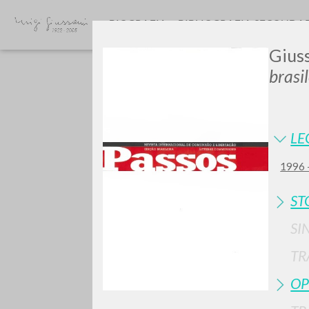
BIOGRAFIA
BIBLIOGRAFIA SECONDA
Giuss
brasi
LE
1996 
GIU
ST
SI
TR
OP