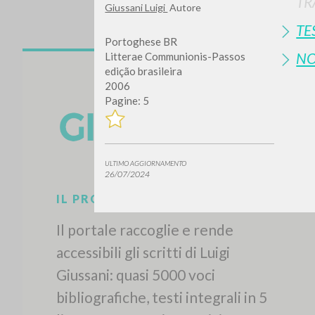
TR
Giussani Luigi
Autore
TE
Portoghese BR
N
Litterae Communionis-Passos
edição brasileira
2006
Pagine: 5
Vuo
ULTIMO AGGIORNAMENTO
26/07/2024
TIPOLOGIA OPERA