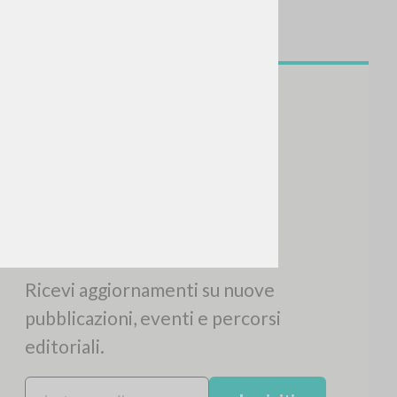
CERCA
Frase esatta
 »
ATTIVITÀ RECENTI
A
Z