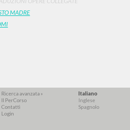
ADUZIONI OPERE COLLEGATE
STO MADRE
OMI
RICERCA AVANZATA
i risultati ancora più precisi? Utilizza la
0
DOCUMENTI TROVATI
Visualizza dettagli per tipologia
LINGUA
AUTORE
ANNO