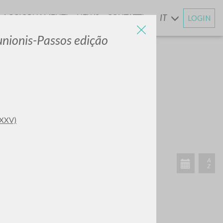
AGGIORNAMENTI
NEWS
CONTATTI
IT
LOGIN
E
nionis-Passos edição
-XXV)