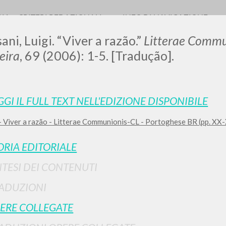
RIA
CRITERI REDAZIONALI
INFO DI NAVIGAZIONE
ani, Luigi. “Viver a razão.”
Litterae Commu
leira
, 69 (2006): 1-5. [Tradução].
LUIGI
GGI IL FULL TEXT NELL'EDIZIONE DISPONIBILE
- Viver a razão - Litterae Communionis-CL - Portoghese BR (pp. XX
SSANI
ORIA EDITORIALE
scritti
NTESI DEI CONTENUTI
ADUZIONI
ERE COLLEGATE