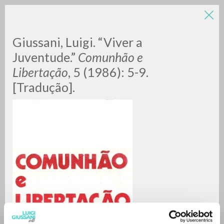
LUIGI
Giussani, Luigi. “Viver a
Juventude.”
Comunhão e
GIUSSANI
Libertação
, 5 (1986): 5-9.
[Tradução].
scritti