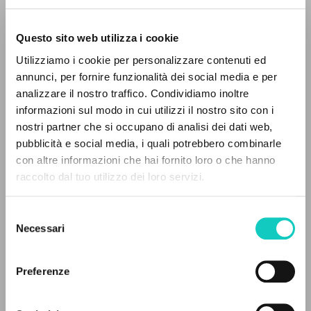
Questo sito web utilizza i cookie
Utilizziamo i cookie per personalizzare contenuti ed
annunci, per fornire funzionalità dei social media e per
analizzare il nostro traffico. Condividiamo inoltre
Farina Renato
Intervista
informazioni sul modo in cui utilizzi il nostro sito con i
Giussani Luigi
Autore
nostri partner che si occupano di analisi dei dati web,
pubblicità e social media, i quali potrebbero combinarle
Portoghese BR
con altre informazioni che hai fornito loro o che hanno
Comunhão e Libertação
raccolto dal tuo utilizzo dei loro servizi.
1986
RICERCA AVANZATA »
Pagine: 5
Selezione
A
Z
Necessari
del
consenso
0
DOCUMENTI TROVATI
ULTIMO AGGIORNAMENTO
02/08/2024
Preferenze