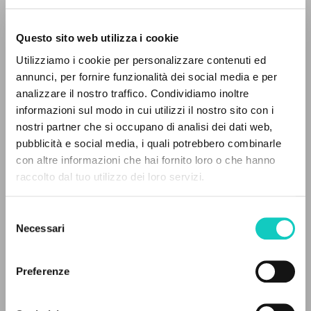
Questo sito web utilizza i cookie
RICERCA AVANZATA »
Utilizziamo i cookie per personalizzare contenuti ed
A
Z
annunci, per fornire funzionalità dei social media e per
Giussani Luigi
Autore
analizzare il nostro traffico. Condividiamo inoltre
0
DOCUMENTI TROVATI
informazioni sul modo in cui utilizzi il nostro sito con i
Italiano
nostri partner che si occupano di analisi dei dati web,
Avvenire
pubblicità e social media, i quali potrebbero combinarle
1983
con altre informazioni che hai fornito loro o che hanno
Pagine: 1
raccolto dal tuo utilizzo dei loro servizi.
RISULTATI SUCCESSIVI
Selezione
ULTIMO AGGIORNAMENTO
Necessari
del
26/03/2018
consenso
Preferenze
FULL TEXT