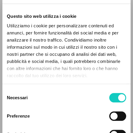
Questo sito web utilizza i cookie
Utilizziamo i cookie per personalizzare contenuti ed
Giussani Luigi
Autore
annunci, per fornire funzionalità dei social media e per
analizzare il nostro traffico. Condividiamo inoltre
Italiano
informazioni sul modo in cui utilizzi il nostro sito con i
Spiritualità Missionaria
nostri partner che si occupano di analisi dei dati web,
1963
pubblicità e social media, i quali potrebbero combinarle
Pagine: 6
IL PROGETTO
con altre informazioni che hai fornito loro o che hanno
raccolto dal tuo utilizzo dei loro servizi.
Il portale raccoglie e rende accessibili gli scritti
di Luigi Giussani: quasi 5000 voci bibliografiche,
ULTIMO AGGIORNAMENTO
Selezione
31/07/2020
testi integrali in 5 lingue e percorsi tematici
Necessari
del
dedicati.
consenso
Preferenze
LEGGI IL FULL TEXT NELL'EDIZIONE
NAVIGA
DISPONIBILE