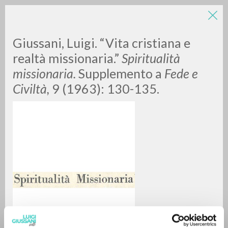
Giussani, Luigi. “Vita cristiana e
realtà missionaria.”
Spiritualità
missionaria
.
Supplemento a
Fede e
Civiltà
,
9 (1963): 130-135.
RICERCA AVANZATA »
A
Z
0
DOCUMENTI TROVATI
RISULTATI SUCCESSIVI