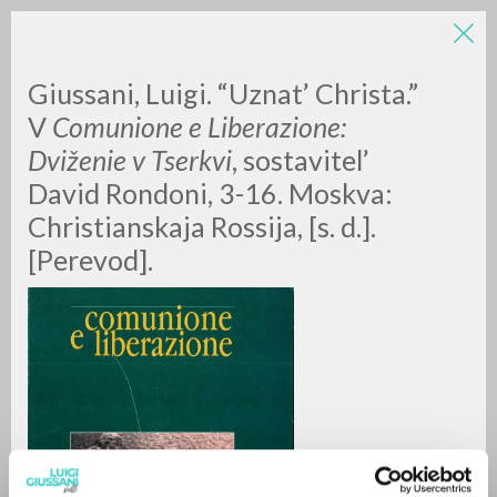
Giussani, Luigi. “Uznat’ Christa.”
V
Comunione e Liberazione:
Dviženie v Tserkvi
,
sostavitel’
David Rondoni, 3-16. Moskva:
Christianskaja Rossija, [s. d.].
[Perevod].
RICERCA AVANZATA »
A
Z
0
DOCUMENTI TROVATI
RISULTATI SUCCESSIVI