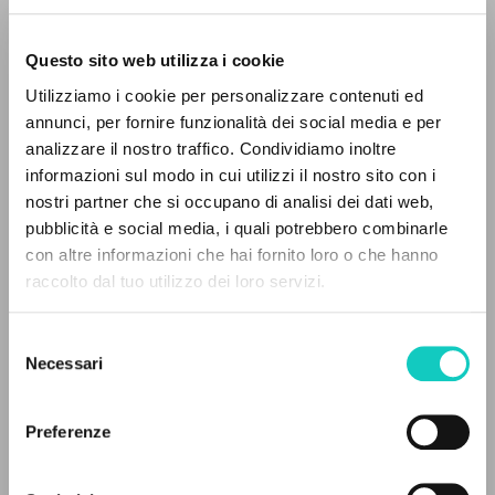
Questo sito web utilizza i cookie
Utilizziamo i cookie per personalizzare contenuti ed
annunci, per fornire funzionalità dei social media e per
analizzare il nostro traffico. Condividiamo inoltre
informazioni sul modo in cui utilizzi il nostro sito con i
nostri partner che si occupano di analisi dei dati web,
pubblicità e social media, i quali potrebbero combinarle
Giussani Luigi
Autore
IL PROGETTO
con altre informazioni che hai fornito loro o che hanno
Rondoni Davide
Curatore
raccolto dal tuo utilizzo dei loro servizi.
Il portale raccoglie e rende accessibili gli scritti
Christianskaja Rossija
di Luigi Giussani: quasi 5000 voci bibliografiche,
Russo
Selezione
testi integrali in 5 lingue e percorsi tematici
Pagine: 14
Necessari
del
dedicati.
consenso
Preferenze
ULTIMO AGGIORNAMENTO
NAVIGA
05/02/2024