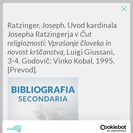
Ratzinger, Joseph. Uvod kardinala
Josepha Ratzingerja
v
Čut
religioznosti: Vprašanje človeka in
novost krščanstva
, Luigi Giussani,
A
Z
3-4. Godovič: Vinko Kobal, 1995.
[Prevod].
0
DOCUMENTI TROVATI
RISULTATI SUCCESSIVI