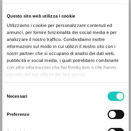
Questo sito web utilizza i cookie
Utilizziamo i cookie per personalizzare contenuti ed
annunci, per fornire funzionalità dei social media e per
IL PROGETTO
analizzare il nostro traffico. Condividiamo inoltre
informazioni sul modo in cui utilizzi il nostro sito con i
Il portale raccoglie e rende accessibili gli scritti
nostri partner che si occupano di analisi dei dati web,
Giussani Luigi
Autore
di Luigi Giussani: quasi 5000 voci bibliografiche,
pubblicità e social media, i quali potrebbero combinarle
Ratzinger Joseph
Autore
testi integrali in 5 lingue e percorsi tematici
con altre informazioni che hai fornito loro o che hanno
dedicati.
raccolto dal tuo utilizzo dei loro servizi.
Vinko Kobal
Sloveno
1995
Selezione
NAVIGA
Pagine: 2
Necessari
del
consenso
Ricerca avanzata »
Il PerCorso
Preferenze
Contatti
ULTIMO AGGIORNAMENTO
Login
27/06/2022