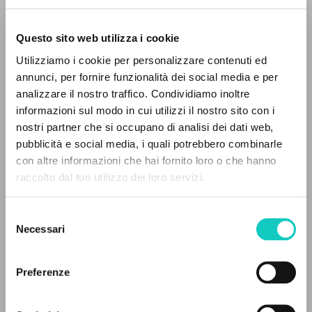
Questo sito web utilizza i cookie
Utilizziamo i cookie per personalizzare contenuti ed
annunci, per fornire funzionalità dei social media e per
Giussani Luigi
Autore
analizzare il nostro traffico. Condividiamo inoltre
informazioni sul modo in cui utilizzi il nostro sito con i
Tedesco
nostri partner che si occupano di analisi dei dati web,
Litterae Communionis-Spuren
pubblicità e social media, i quali potrebbero combinarle
2004
IL PROGETTO
con altre informazioni che hai fornito loro o che hanno
Pagine: 1
raccolto dal tuo utilizzo dei loro servizi.
Il portale raccoglie e rende accessibili gli scritti
di Luigi Giussani: quasi 5000 voci bibliografiche,
Selezione
testi integrali in 5 lingue e percorsi tematici
Necessari
ULTIMO AGGIORNAMENTO
del
24/02/2020
dedicati.
consenso
Preferenze
NAVIGA
LEGGI IL FULL TEXT NELL'EDIZIONE