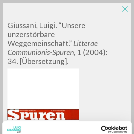
Giussani, Luigi. “Unsere
unzerstörbare
Weggemeinschaft.”
Litterae
Communionis-Spuren
, 1 (2004):
34. [Übersetzung].
RICERCA AVANZATA »
A
Z
0
DOCUMENTI TROVATI
RISULTATI SUCCESSIVI