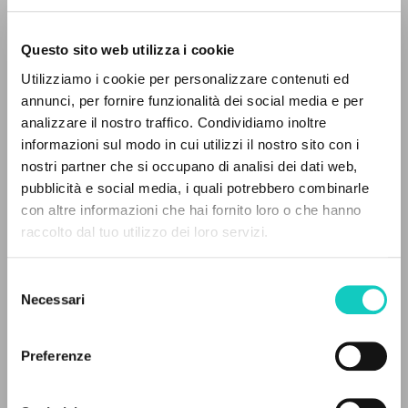
Questo sito web utilizza i cookie
Utilizziamo i cookie per personalizzare contenuti ed
annunci, per fornire funzionalità dei social media e per
IL PROGETTO
analizzare il nostro traffico. Condividiamo inoltre
Giussani Luigi
Autore
informazioni sul modo in cui utilizzi il nostro sito con i
Il portale raccoglie e rende accessibili gli scritti
nostri partner che si occupano di analisi dei dati web,
Francese
di Luigi Giussani: quasi 5000 voci bibliografiche,
pubblicità e social media, i quali potrebbero combinarle
Litterae Communionis-Traces
testi integrali in 5 lingue e percorsi tematici
con altre informazioni che hai fornito loro o che hanno
2000
dedicati.
Pagine: 1
raccolto dal tuo utilizzo dei loro servizi.
Selezione
NAVIGA
Necessari
del
ULTIMO AGGIORNAMENTO
consenso
05/03/2020
Ricerca avanzata »
Il PerCorso
Preferenze
Contatti
Login