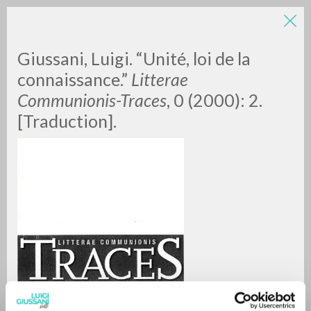
Giussani, Luigi. “Unité, loi de la
connaissance.”
Litterae
Communionis-Traces
, 0 (2000): 2.
[Traduction].
A
Z
0
DOCUMENTI TROVATI
RISULTATI SUCCESSIVI