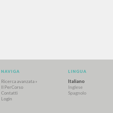
NAVIGA
LINGUA
Ricerca avanzata »
Italiano
Il PerCorso
Inglese
Contatti
Spagnolo
Login