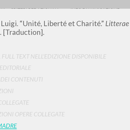
RIA
CRITERI REDAZIONALI
INFO DI NAVIGAZIONE
 Luigi. “Unité, Liberté et Charité.”
Littera
. [Traduction].
0
DOCUMENTI TROVATI
L FULL TEXT NELL'EDIZIONE DISPONIBILE
 EDITORIALE
Visualizza dettagli per tipologia
I DEI CONTENUTI
LINGUA
AUTORE
ANNO
IONI
COLLEGATE
IONI OPERE COLLEGATE
MADRE
RISULTATI SUCCESSIVI