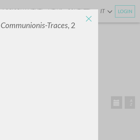
AGGIORNAMENTI
NEWS
CONTATTI
IT
LOGIN
E
e Communionis-Traces
, 2
ATTIVITÀ RECENTI
A
Z