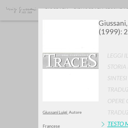
BIOGRAFIA
BIBLIOGRAFIA SECONDA
Giussani,
(1999): 2
LEGGI I
STORIA
SINTES
TIPOLOGIA OPERA
TRADUZ
OPERE 
TRADUZ
Giussani Luigi
Autore
TESTO 
Francese