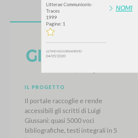
Litterae Communionis-
NOMI
Traces
1999
Pagine: 1
ULTIMO AGGIORNAMENTO
04/05/2020
IL PROGETTO
Il portale raccoglie e rende
accessibili gli scritti di Luigi
Giussani: quasi 5000 voci
bibliografiche, testi integrali in 5