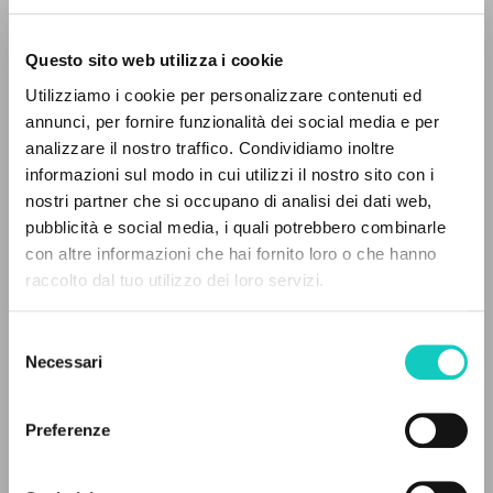
Questo sito web utilizza i cookie
Utilizziamo i cookie per personalizzare contenuti ed
annunci, per fornire funzionalità dei social media e per
Giussani Luigi
Autore
analizzare il nostro traffico. Condividiamo inoltre
informazioni sul modo in cui utilizzi il nostro sito con i
Spagnolo
Litterae Communionis-Huellas
nostri partner che si occupano di analisi dei dati web,
1999
pubblicità e social media, i quali potrebbero combinarle
Pagine: 1
IL PROGETTO
con altre informazioni che hai fornito loro o che hanno
raccolto dal tuo utilizzo dei loro servizi.
Il portale raccoglie e rende accessibili gli scritti
di Luigi Giussani: quasi 5000 voci bibliografiche,
Selezione
ULTIMO AGGIORNAMENTO
testi integrali in 5 lingue e percorsi tematici
05/06/2020
Necessari
del
dedicati.
consenso
Preferenze
FULL TEXT
NAVIGA