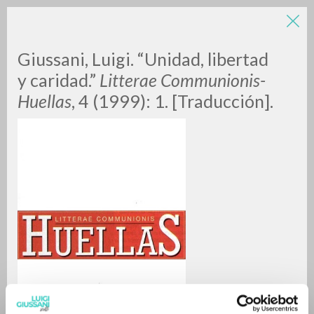
Giussani, Luigi. “Unidad, libertad
y caridad.”
Litterae Communionis-
Huellas
, 4 (1999): 1. [Traducción].
RICERCA AVANZATA »
A
Z
0
DOCUMENTI TROVATI
RISULTATI SUCCESSIVI