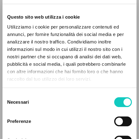
Questo sito web utilizza i cookie
Giussani Luigi
Autore
Utilizziamo i cookie per personalizzare contenuti ed
annunci, per fornire funzionalità dei social media e per
Italiano
IL PROGETTO
analizzare il nostro traffico. Condividiamo inoltre
Il Sabato
1991
informazioni sul modo in cui utilizzi il nostro sito con i
Il portale raccoglie e rende accessibili gli scritti
Pagine: 10
nostri partner che si occupano di analisi dei dati web,
di Luigi Giussani: quasi 5000 voci bibliografiche,
pubblicità e social media, i quali potrebbero combinarle
testi integrali in 5 lingue e percorsi tematici
con altre informazioni che hai fornito loro o che hanno
dedicati.
raccolto dal tuo utilizzo dei loro servizi.
ULTIMO AGGIORNAMENTO
16/06/2021
Selezione
NAVIGA
Necessari
del
consenso
Ricerca avanzata »
Il PerCorso
LEGGI IL FULL TEXT NELL'EDIZIONE
Preferenze
Contatti
DISPONIBILE
Login