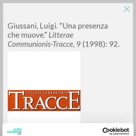
Giussani, Luigi. “Una presenza
che muove.”
Litterae
Communionis-Tracce
, 9 (1998): 92.
RICERCA AVANZATA »
A
Z
0
DOCUMENTI TROVATI
RISULTATI SUCCESSIVI