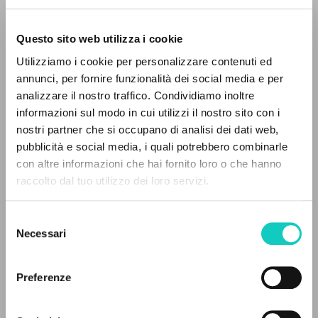
Questo sito web utilizza i cookie
Utilizziamo i cookie per personalizzare contenuti ed
Giussani Luigi
Autore
annunci, per fornire funzionalità dei social media e per
analizzare il nostro traffico. Condividiamo inoltre
Italiano
informazioni sul modo in cui utilizzi il nostro sito con i
Litterae Communionis-Tracce
1998
nostri partner che si occupano di analisi dei dati web,
Pagine: 1
pubblicità e social media, i quali potrebbero combinarle
IL PROGETTO
con altre informazioni che hai fornito loro o che hanno
raccolto dal tuo utilizzo dei loro servizi.
Il portale raccoglie e rende accessibili gli scritti
di Luigi Giussani: quasi 5000 voci bibliografiche,
ULTIMO AGGIORNAMENTO
12/05/2020
Selezione
testi integrali in 5 lingue e percorsi tematici
Necessari
del
dedicati.
consenso
Preferenze
LEGGI IL FULL TEXT NELL'EDIZIONE
NAVIGA
DISPONIBILE