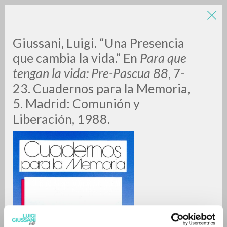
Giussani, Luigi. “Una Presencia
que cambia la vida.” En
Para que
tengan la vida: Pre-Pascua 88
, 7-
23.
Cuadernos para la Memoria,
5. Madrid: Comunión y
Liberación, 1988.
RICERCA AVANZATA »
A
Z
0
DOCUMENTI TROVATI
RISULTATI SUCCESSIVI