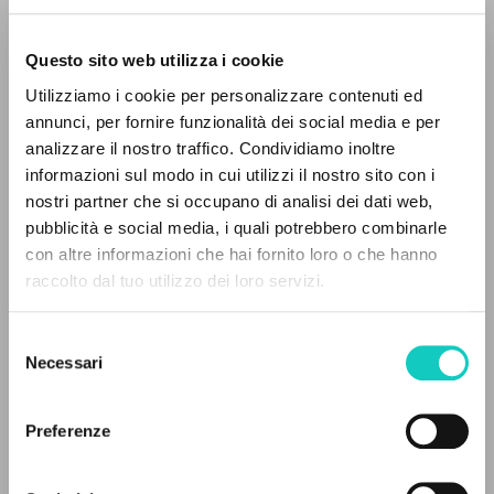
Questo sito web utilizza i cookie
Utilizziamo i cookie per personalizzare contenuti ed
annunci, per fornire funzionalità dei social media e per
analizzare il nostro traffico. Condividiamo inoltre
informazioni sul modo in cui utilizzi il nostro sito con i
nostri partner che si occupano di analisi dei dati web,
pubblicità e social media, i quali potrebbero combinarle
Giussani Luigi
Autore
IL PROGETTO
con altre informazioni che hai fornito loro o che hanno
raccolto dal tuo utilizzo dei loro servizi.
Comunion y Liberacion
Il portale raccoglie e rende accessibili gli scritti
Spagnolo
di Luigi Giussani: quasi 5000 voci bibliografiche,
1988
Selezione
testi integrali in 5 lingue e percorsi tematici
Pagine: 17
Necessari
del
dedicati.
consenso
Preferenze
ULTIMO AGGIORNAMENTO
NAVIGA
09/12/2025