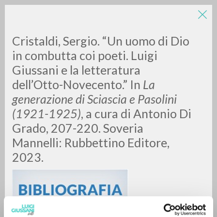
Cristaldi, Sergio. “Un uomo di Dio
in combutta coi poeti. Luigi
Giussani e la letteratura
dell’Otto-Novecento.” In
La
generazione di Sciascia e Pasolini
(1921-1925)
, a cura di Antonio Di
RICERCA AVANZATA »
Grado, 207-220. Soveria
A
Z
Mannelli: Rubbettino Editore,
2023.
0
DOCUMENTI TROVATI
RISULTATI SUCCESSIVI