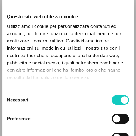
Questo sito web utilizza i cookie
Utilizziamo i cookie per personalizzare contenuti ed
annunci, per fornire funzionalità dei social media e per
analizzare il nostro traffico. Condividiamo inoltre
informazioni sul modo in cui utilizzi il nostro sito con i
nostri partner che si occupano di analisi dei dati web,
pubblicità e social media, i quali potrebbero combinarle
IL PROGETTO
con altre informazioni che hai fornito loro o che hanno
raccolto dal tuo utilizzo dei loro servizi.
Il portale raccoglie e rende accessibili gli scritti
Cristaldi Sergio
Autore
di Luigi Giussani: quasi 5000 voci bibliografiche,
Selezione
testi integrali in 5 lingue e percorsi tematici
Necessari
Rubbettino Editore
del
dedicati.
Italiano
consenso
2023
Preferenze
Pagine: 14
NAVIGA