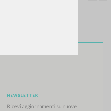
CERCA
Frase esatta
 »
ATTIVITÀ RECENTI
A
Z