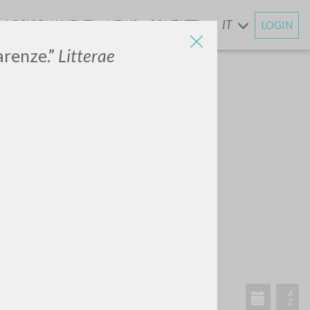
AGGIORNAMENTI
NEWS
CONTATTI
IT
LOGIN
E
arenze.”
Litterae