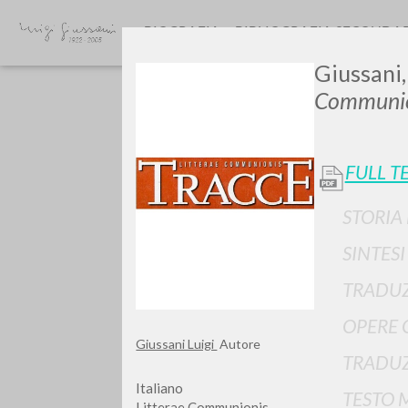
BIOGRAFIA
BIBLIOGRAFIA SECONDA
Giussani,
Communio
FULL T
STORIA
GIU
SINTES
TRADUZ
OPERE 
Giussani Luigi
Autore
TRADUZ
Italiano
TESTO 
Litterae Communionis-