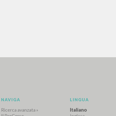
RICERCA AVANZATA
i risultati ancora più precisi? Utilizza la
0
DOCUMENTI TROVATI
Visualizza dettagli per tipologia
LINGUA
AUTORE
ANNO