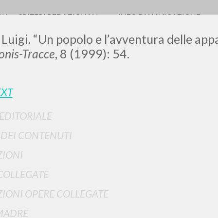
RIA
CRITERI REDAZIONALI
INFO DI NAVIGAZIONE
 Luigi. “Un popolo e l’avventura delle app
nis-Tracce
, 8 (1999): 54.
LUIGI
EXT
 EDITORIALE
SSANI
I DEI CONTENUTI
IONI
scritti
COLLEGATE
IONI OPERE COLLEGATE
MADRE