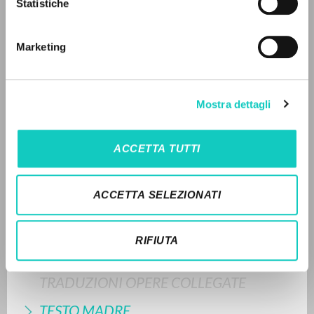
Statistiche
Ricerca avanzata »
Il PerCorso
Contatti
Marketing
Login
LEGGI IL FULL TEXT NELL'EDIZIONE
DISPONIBILE
LINGUA
Mostra dettagli
1997 - Un misterio de presencia, de perdón y de
resurrección - Litterae Communionis-Huellas -
Italiano
Inglese
Spagnolo
Spagnolo
ACCETTA TUTTI
STORIA EDITORIALE
NEWSLETTER
ACCETTA SELEZIONATI
SINTESI DEI CONTENUTI
Ricevi aggiornamenti su nuove pubblicazioni,
TRADUZIONI
eventi e percorsi editoriali.
RIFIUTA
OPERE COLLEGATE
TRADUZIONI OPERE COLLEGATE
Iscriviti
TESTO MADRE