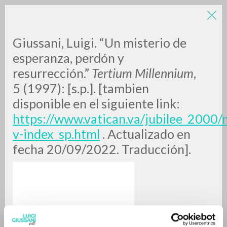
Giussani, Luigi. “Un misterio de
esperanza, perdón y
resurrección.”
Tertium Millennium
,
5 (1997): [s.p.]. [tambien
disponible en el siguiente link:
https://www.vatican.va/jubilee_200
RICERCA AVANZATA »
v-index_sp.html
. Actualizado en
A
Z
fecha 20/09/2022. Traducción].
0
DOCUMENTI TROVATI
RISULTATI SUCCESSIVI