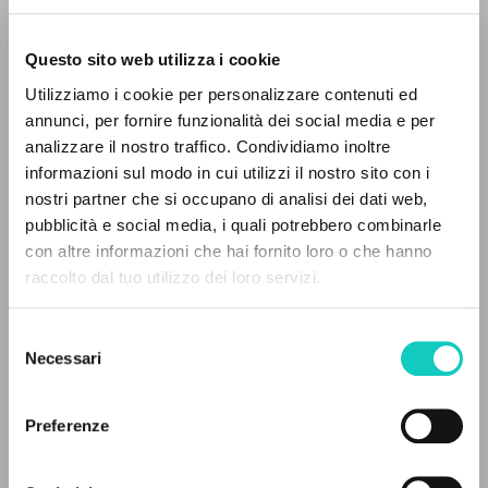
Questo sito web utilizza i cookie
Giussani Luigi
Autore
Utilizziamo i cookie per personalizzare contenuti ed
annunci, per fornire funzionalità dei social media e per
Italiano
analizzare il nostro traffico. Condividiamo inoltre
30 Giorni
1991
informazioni sul modo in cui utilizzi il nostro sito con i
Pagine: 9
nostri partner che si occupano di analisi dei dati web,
pubblicità e social media, i quali potrebbero combinarle
IL PROGETTO
con altre informazioni che hai fornito loro o che hanno
raccolto dal tuo utilizzo dei loro servizi.
Il portale raccoglie e rende accessibili gli scritti
ULTIMO AGGIORNAMENTO
05/03/2025
di Luigi Giussani: quasi 5000 voci bibliografiche,
Selezione
testi integrali in 5 lingue e percorsi tematici
Necessari
del
dedicati.
consenso
FULL TEXT
Preferenze
NAVIGA
STORIA EDITORIALE