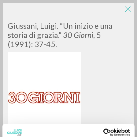
Giussani, Luigi. “Un inizio e una
storia di grazia.”
30 Giorni
, 5
(1991): 37-45.
RICERCA AVANZATA »
A
Z
0
DOCUMENTI TROVATI
RISULTATI SUCCESSIVI