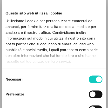
Questo sito web utilizza i cookie
Giussani Luigi
Autore
Utilizziamo i cookie per personalizzare contenuti ed
annunci, per fornire funzionalità dei social media e per
Italiano
analizzare il nostro traffico. Condividiamo inoltre
L'Eco di Bergamo
1997
informazioni sul modo in cui utilizzi il nostro sito con i
Pagine: 1
nostri partner che si occupano di analisi dei dati web,
pubblicità e social media, i quali potrebbero combinarle
IL PROGETTO
con altre informazioni che hai fornito loro o che hanno
raccolto dal tuo utilizzo dei loro servizi.
Il portale raccoglie e rende accessibili gli scritti
ULTIMO AGGIORNAMENTO
12/05/2020
di Luigi Giussani: quasi 5000 voci bibliografiche,
Selezione
testi integrali in 5 lingue e percorsi tematici
Necessari
del
dedicati.
consenso
LEGGI IL FULL TEXT NELL'EDIZIONE
Preferenze
DISPONIBILE
NAVIGA