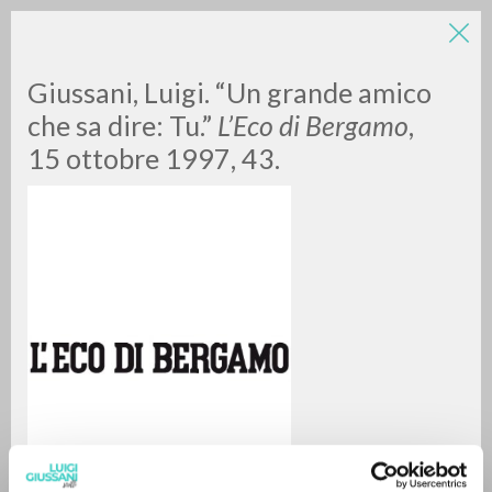
Giussani, Luigi. “Un grande amico
che sa dire: Tu.”
L’Eco di Bergamo
,
15 ottobre 1997, 43.
RICERCA AVANZATA »
A
Z
0
DOCUMENTI TROVATI
RISULTATI SUCCESSIVI