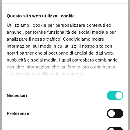
Questo sito web utilizza i cookie
Utilizziamo i cookie per personalizzare contenuti ed
annunci, per fornire funzionalità dei social media e per
IL PROGETTO
Clément Oliver
Autore
analizzare il nostro traffico. Condividiamo inoltre
Giussani Luigi
Autore
informazioni sul modo in cui utilizzi il nostro sito con i
Il portale raccoglie e rende accessibili gli scritti
nostri partner che si occupano di analisi dei dati web,
di Luigi Giussani: quasi 5000 voci bibliografiche,
Marietti 1820
pubblicità e social media, i quali potrebbero combinarle
testi integrali in 5 lingue e percorsi tematici
Italiano
con altre informazioni che hai fornito loro o che hanno
2005
dedicati.
raccolto dal tuo utilizzo dei loro servizi.
Pagine: 3
Selezione
NAVIGA
Necessari
del
consenso
Ricerca avanzata »
ULTIMO AGGIORNAMENTO
17/01/2023
Il PerCorso
Preferenze
Contatti
Login