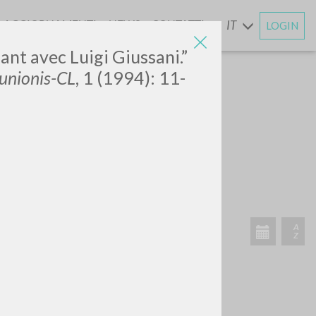
AGGIORNAMENTI
NEWS
CONTATTI
IT
LOGIN
E
ant avec Luigi Giussani.”
unionis-CL
, 1 (1994): 11-
CERCA
Frase esatta
 »
ATTIVITÀ RECENTI
A
Z