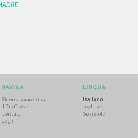
MADRE
RISULTATI SUCCESSIVI
NAVIGA
LINGUA
Ricerca avanzata »
Italiano
Il PerCorso
Inglese