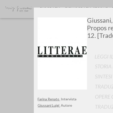
BIOGRAFIA
BIBLIOGRAFIA SECONDA
Giussani,
Propos re
12. [Trad
LEGGI I
Vuo
STORIA
SINTES
TRADUZ
OPERE 
TIPOLOGIA OPERA
Farina Renato
Intervista
Giussani Luigi
Autore
TRADUZ